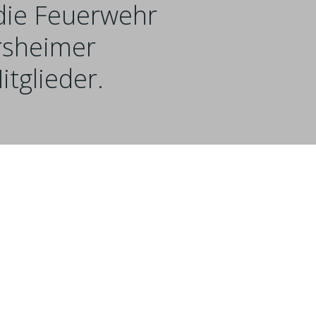
 die Feuerwehr
rsheimer
tglieder.