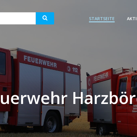
STARTSEITE
AKT
uerwehr Harzbö