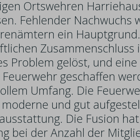
igen Ortswehren Harriehau
n. Fehlender Nachwuchs wa
hrenämtern ein Hauptgrund
tlichen Zusammenschluss 
es Problem gelöst, und eine
Feuerwehr geschaffen werd
n vollem Umfang. Die Feuerw
e moderne und gut aufgeste
ausstattung. Die Fusion hat
g bei der Anzahl der Mitgli