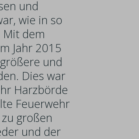
sen und
r, wie in so
. Mit dem
im Jahr 2015
 größere und
en. Dies war
ehr Harzbörde
llte Feuerwehr
 zu großen
eder und der