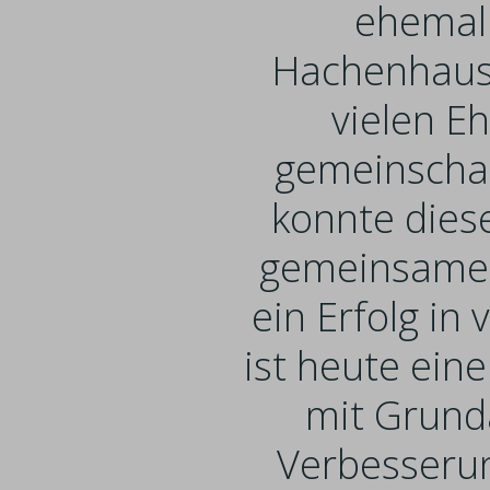
ehemal
Hachenhause
vielen E
gemeinschaf
konnte dies
gemeinsame 
ein Erfolg i
ist heute ein
mit Grund
Verbesserun