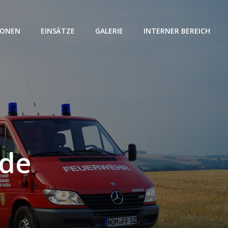
IONEN
EINSÄTZE
GALERIE
INTERNER BEREICH
rde