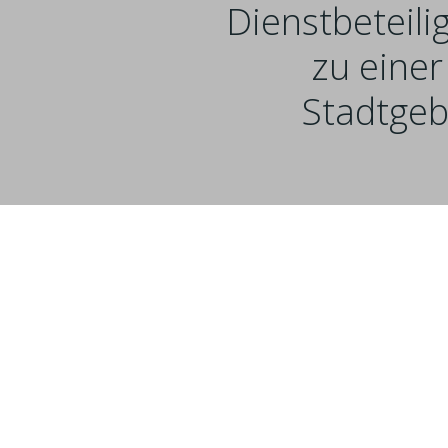
Dienstbeteili
zu eine
Stadtgeb